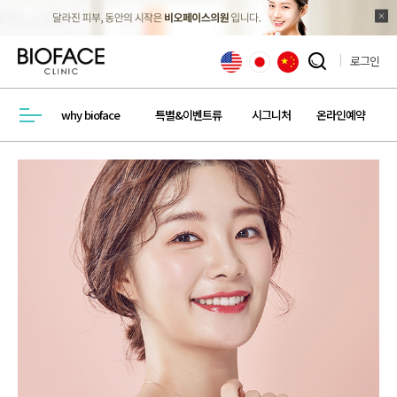
로그인
검색창 열기
why bioface
특별&이벤트류
시그니처
온라인예약
메뉴열기