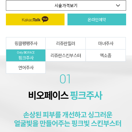
시술가격보기
온라인예약
링클팽팽주사
리쥬란힐러
마녀주사
Only BIOFACE
리쥬란스킨부스터
엑소좀
핑크주사
연어주사