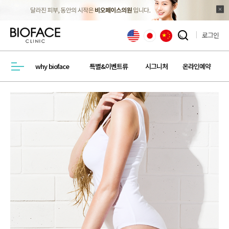
로그인
검색창 열기
why bioface
특별&이벤트류
시그니처
온라인예약
메뉴열기